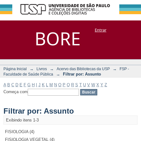
Filtrar por:
Repositório
BORE
Entrar
DSpace/Manakin + Corisco
Assunto
→
→
→
Página Inicial
Livros
Acervo das Bibliotecas da USP
FSP -
→
Filtrar por: Assunto
Faculdade de Saúde Pública
A
B
C
D
E
F
G
H
I
J
K
L
M
N
O
P
Q
R
S
T
U
V
W
X
Y
Z
Começa com
Filtrar por: Assunto
Exibindo itens 1-3
FISIOLOGIA (4)
FISIOLOGIA VEGETAL (4)