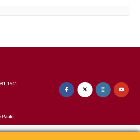
3091-1541




o Paulo