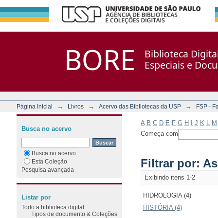
Filtrar por: Assunto
Repositório DSpace/Manakin + Corisco
BORE
Biblioteca Digit
Especiais e Doc
→
→
→
Página Inicial
Livros
Acervo das Bibliotecas da USP
FSP - F
A
B
C
D
E
F
G
H
I
J
K
L
M
Busca no acervo
Começa com
Busca no acervo
Filtrar por: A
Esta Coleção
Pesquisa avançada
Exibindo itens 1-2
HIDROLOGIA (4)
Listar por
Todo a biblioteca digital
HISTÓRIA (4)
Tipos de documento & Coleções