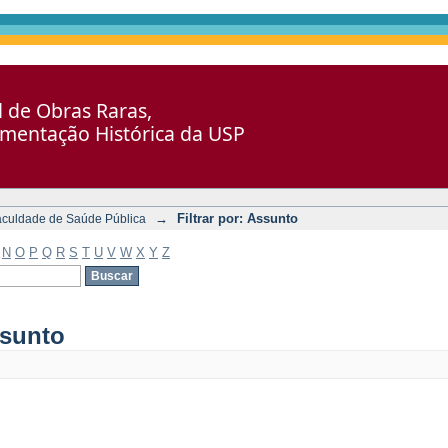
al de Obras Raras,
umentação Histórica da USP
→
Filtrar por: Assunto
aculdade de Saúde Pública
N
O
P
Q
R
S
T
U
V
W
X
Y
Z
ssunto