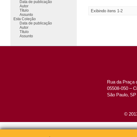
Data de publicação
Autor
Título
Exibindo itens 1-2
Assunto
Esta Coleção
Data de publicação
Autor
Título
Assunto
Rua da Praça d
05508-050 – Ci
São Paulo, SP 
© 2013