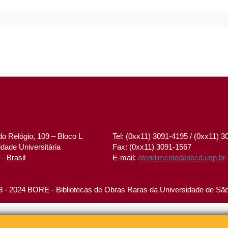
o Relógio, 109 – Bloco L
Tel: (0xx11) 3091-4195 / (0xx11) 
dade Universitária
Fax: (0xx11) 3091-1567
– Brasil
E-mail:
atendimento@abcd.usp.br
 - 2024 BORE - Bibliotecas de Obras Raras da Universidade de Sã