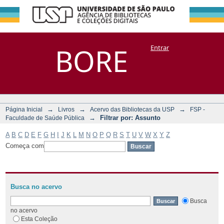
Filtrar por:
Repositório
BORE
Entrar
DSpace/Manakin + Corisco
Assunto
→
→
→
Página Inicial
Livros
Acervo das Bibliotecas da USP
FSP -
→
Filtrar por: Assunto
Faculdade de Saúde Pública
A
B
C
D
E
F
G
H
I
J
K
L
M
N
O
P
Q
R
S
T
U
V
W
X
Y
Z
Começa com
Busca no acervo
Busca
no acervo
Esta Coleção