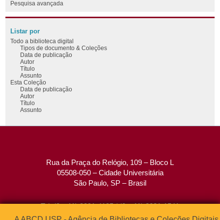
Pesquisa avançada
Listar por
Todo a biblioteca digital
Tipos de documento & Coleções
Data de publicação
Autor
Título
Assunto
Esta Coleção
Data de publicação
Autor
Título
Assunto
Rua da Praça do Relógio, 109 – Bloco L
05508-050 – Cidade Universitária
São Paulo, SP – Brasil
Tel: (0xx11) 3091-4195 / (0xx11) 3091-1541
Fax: (0xx11) 3091-1567
A ABCD USP - Agência de Bibliotecas e Coleções Digitais