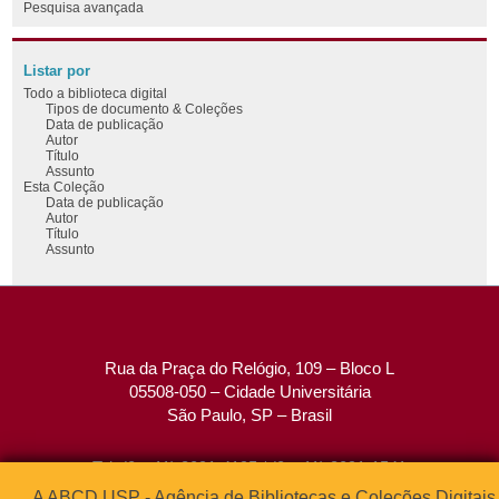
Pesquisa avançada
Listar por
Todo a biblioteca digital
Tipos de documento & Coleções
Data de publicação
Autor
Título
Assunto
Esta Coleção
Data de publicação
Autor
Título
Assunto
Rua da Praça do Relógio, 109 – Bloco L
05508-050 – Cidade Universitária
São Paulo, SP – Brasil
Tel: (0xx11) 3091-4195 / (0xx11) 3091-1541
Fax: (0xx11) 3091-1567
A ABCD USP - Agência de Bibliotecas e Coleções Digitais