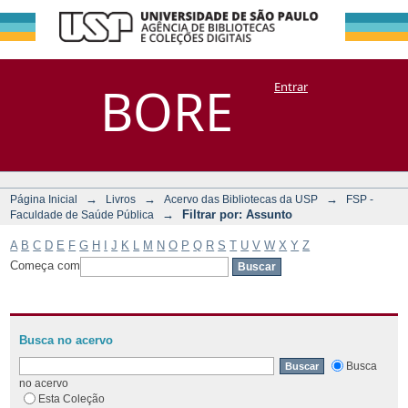
Filtrar por:
Repositório
BORE
Entrar
DSpace/Manakin + Corisco
Assunto
→
→
→
Página Inicial
Livros
Acervo das Bibliotecas da USP
FSP -
→
Filtrar por: Assunto
Faculdade de Saúde Pública
A
B
C
D
E
F
G
H
I
J
K
L
M
N
O
P
Q
R
S
T
U
V
W
X
Y
Z
Começa com
Busca no acervo
Busca
no acervo
Esta Coleção