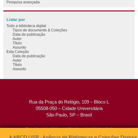
Pesquisa avançada
Listar por
Todo a biblioteca digital
Tipos de documento & Coleções
Data de publicação
Autor
Título
Assunto
Esta Coleção
Data de publicação
Autor
Título
Assunto
Rua da Praça do Relógio, 109 – Bloco L
05508-050 – Cidade Universitária
São Paulo, SP – Brasil
Tel: (0xx11) 3091-4195 / (0xx11) 3091-1541
Fax: (0xx11) 3091-1567
A ABCD USP - Agência de Bibliotecas e Coleções Digitais