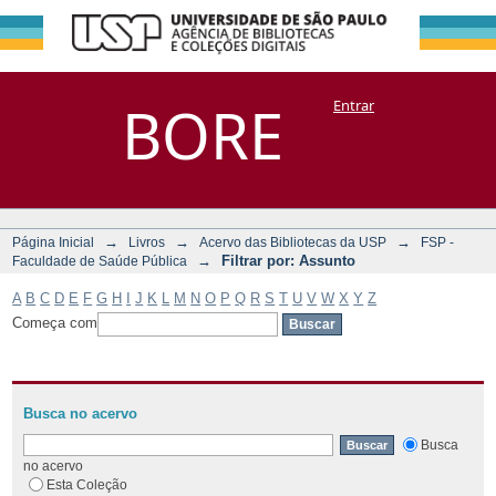
Filtrar por:
Repositório
BORE
Entrar
DSpace/Manakin + Corisco
Assunto
→
→
→
Página Inicial
Livros
Acervo das Bibliotecas da USP
FSP -
→
Filtrar por: Assunto
Faculdade de Saúde Pública
A
B
C
D
E
F
G
H
I
J
K
L
M
N
O
P
Q
R
S
T
U
V
W
X
Y
Z
Começa com
Busca no acervo
Busca
no acervo
Esta Coleção