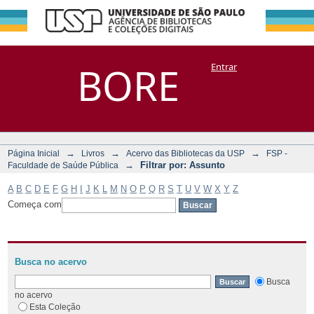
Filtrar por:
Repositório
BORE
Entrar
DSpace/Manakin + Corisco
Assunto
→
→
→
Página Inicial
Livros
Acervo das Bibliotecas da USP
FSP -
→
Filtrar por: Assunto
Faculdade de Saúde Pública
A
B
C
D
E
F
G
H
I
J
K
L
M
N
O
P
Q
R
S
T
U
V
W
X
Y
Z
Começa com
Busca no acervo
Busca
no acervo
Esta Coleção