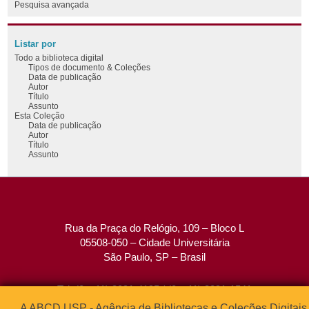
Pesquisa avançada
Listar por
Todo a biblioteca digital
Tipos de documento & Coleções
Data de publicação
Autor
Título
Assunto
Esta Coleção
Data de publicação
Autor
Título
Assunto
Rua da Praça do Relógio, 109 – Bloco L
05508-050 – Cidade Universitária
São Paulo, SP – Brasil
Tel: (0xx11) 3091-4195 / (0xx11) 3091-1541
Fax: (0xx11) 3091-1567
A ABCD USP - Agência de Bibliotecas e Coleções Digitais