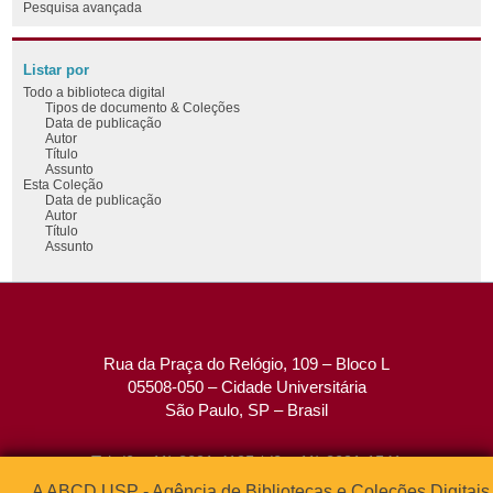
Pesquisa avançada
Listar por
Todo a biblioteca digital
Tipos de documento & Coleções
Data de publicação
Autor
Título
Assunto
Esta Coleção
Data de publicação
Autor
Título
Assunto
Rua da Praça do Relógio, 109 – Bloco L
05508-050 – Cidade Universitária
São Paulo, SP – Brasil
Tel: (0xx11) 3091-4195 / (0xx11) 3091-1541
Fax: (0xx11) 3091-1567
A ABCD USP - Agência de Bibliotecas e Coleções Digitais