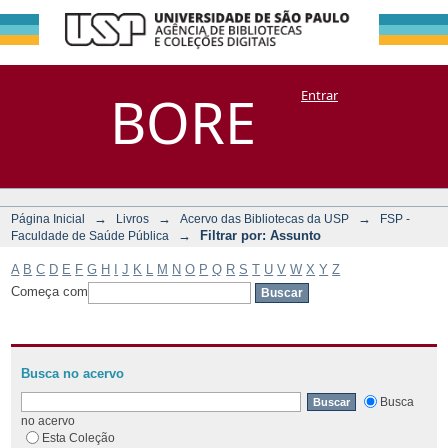
Filtrar por:
Repositório
BORE
Entrar
DSpace/Manakin + Corisco
Assunto
→
→
→
Página Inicial
Livros
Acervo das Bibliotecas da USP
FSP -
→
Filtrar por: Assunto
Faculdade de Saúde Pública
A
B
C
D
E
F
G
H
I
J
K
L
M
N
O
P
Q
R
S
T
U
V
W
X
Y
Z
Começa com
Busca no acervo
Busca
no acervo
Esta Coleção