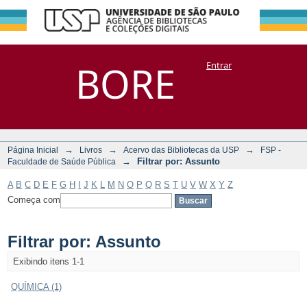
Filtrar por:
Repositório
BORE
Entrar
DSpace/Manakin + Corisco
Assunto
→
→
→
Página Inicial
Livros
Acervo das Bibliotecas da USP
FSP -
→
Filtrar por: Assunto
Faculdade de Saúde Pública
A
B
C
D
E
F
G
H
I
J
K
L
M
N
O
P
Q
R
S
T
U
V
W
X
Y
Z
Começa com
Filtrar por: Assunto
Exibindo itens 1-1
QUÍMICA (1)