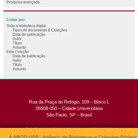
Pesquisa avançada
Listar por
Todo a biblioteca digital
Tipos de documento & Coleções
Data de publicação
Autor
Título
Assunto
Esta Coleção
Data de publicação
Autor
Título
Assunto
Rua da Praça do Relógio, 109 – Bloco L
05508-050 – Cidade Universitária
São Paulo, SP – Brasil
Tel: (0xx11) 3091-4195 / (0xx11) 3091-1541
Fax: (0xx11) 3091-1567
A ABCD USP - Agência de Bibliotecas e Coleções Digitais