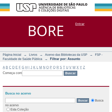
Filtrar por:
Repositório
BORE
Entrar
DSpace/Manakin + Corisco
Assunto
→
→
→
Página Inicial
Livros
Acervo das Bibliotecas da USP
FSP -
→
Filtrar por: Assunto
Faculdade de Saúde Pública
A
B
C
D
E
F
G
H
I
J
K
L
M
N
O
P
Q
R
S
T
U
V
W
X
Y
Z
Começa com
Busca no acervo
Busca
no acervo
Esta Coleção