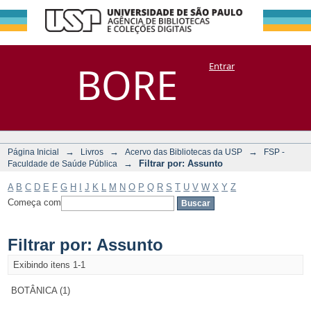
Filtrar por:
Repositório
BORE
Entrar
DSpace/Manakin + Corisco
Assunto
→
→
→
Página Inicial
Livros
Acervo das Bibliotecas da USP
FSP -
→
Filtrar por: Assunto
Faculdade de Saúde Pública
A
B
C
D
E
F
G
H
I
J
K
L
M
N
O
P
Q
R
S
T
U
V
W
X
Y
Z
Começa com
Filtrar por: Assunto
Exibindo itens 1-1
BOTÂNICA (1)