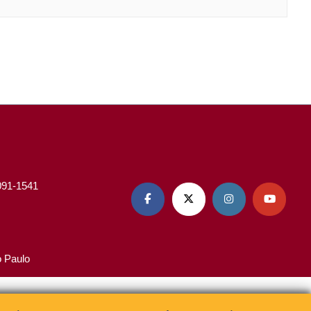
3091-1541




o Paulo