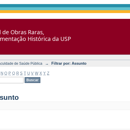
al de Obras Raras,
umentação Histórica da USP
→
Filtrar por: Assunto
aculdade de Saúde Pública
N
O
P
Q
R
S
T
U
V
W
X
Y
Z
ssunto