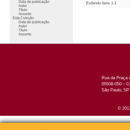
Data de publicação
Exibindo itens 1-1
Autor
Título
Assunto
Esta Coleção
Data de publicação
Autor
Título
Assunto
Rua da Praça d
05508-050 – Ci
São Paulo, SP 
© 2013