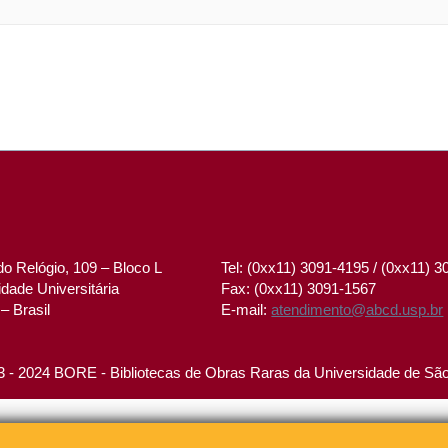
o Relógio, 109 – Bloco L
Tel: (0xx11) 3091-4195 / (0xx11) 
dade Universitária
Fax: (0xx11) 3091-1567
– Brasil
E-mail:
atendimento@abcd.usp.br
 - 2024 BORE - Bibliotecas de Obras Raras da Universidade de Sã