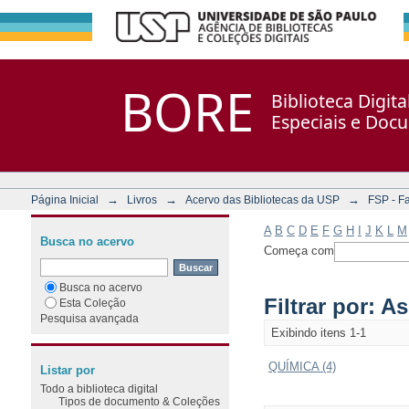
Filtrar por: Assunto
Repositório DSpace/Manakin + Corisco
BORE
Biblioteca Digit
Especiais e Doc
→
→
→
Página Inicial
Livros
Acervo das Bibliotecas da USP
FSP - F
A
B
C
D
E
F
G
H
I
J
K
L
M
Busca no acervo
Começa com
Busca no acervo
Filtrar por: A
Esta Coleção
Pesquisa avançada
Exibindo itens 1-1
QUÍMICA (4)
Listar por
Todo a biblioteca digital
Tipos de documento & Coleções