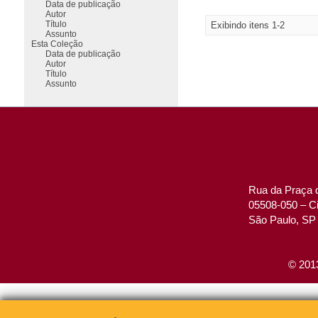
Data de publicação
Autor
Título
Exibindo itens 1-2
Assunto
Esta Coleção
Data de publicação
Autor
Título
Assunto
Rua da Praça d
05508-050 – Ci
São Paulo, SP 
© 2013