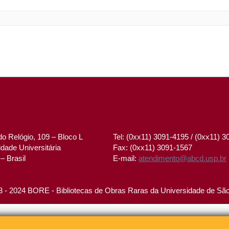
o Relógio, 109 – Bloco L
Tel: (0xx11) 3091-4195 / (0xx11) 
dade Universitária
Fax: (0xx11) 3091-1567
– Brasil
E-mail:
atendimento@abcd.usp.br
 - 2024 BORE - Bibliotecas de Obras Raras da Universidade de Sã