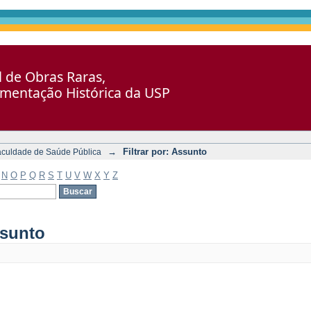
al de Obras Raras,
umentação Histórica da USP
→
Filtrar por: Assunto
aculdade de Saúde Pública
N
O
P
Q
R
S
T
U
V
W
X
Y
Z
ssunto