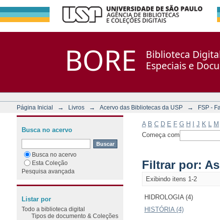
Filtrar por: Assunto
Repositório DSpace/Manakin + Corisco
BORE
Biblioteca Digit
Especiais e Doc
→
→
→
Página Inicial
Livros
Acervo das Bibliotecas da USP
FSP - F
A
B
C
D
E
F
G
H
I
J
K
L
M
Busca no acervo
Começa com
Busca no acervo
Filtrar por: A
Esta Coleção
Pesquisa avançada
Exibindo itens 1-2
HIDROLOGIA (4)
Listar por
Todo a biblioteca digital
HISTÓRIA (4)
Tipos de documento & Coleções