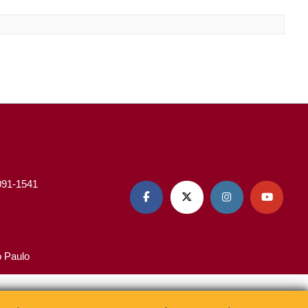
3091-1541




o Paulo