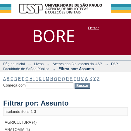
Filtrar por:
Repositório
BORE
Entrar
DSpace/Manakin + Corisco
Assunto
→
→
→
Página Inicial
Livros
Acervo das Bibliotecas da USP
FSP -
→
Filtrar por: Assunto
Faculdade de Saúde Pública
A
B
C
D
E
F
G
H
I
J
K
L
M
N
O
P
Q
R
S
T
U
V
W
X
Y
Z
Começa com
Filtrar por: Assunto
Exibindo itens 1-3
AGRICULTURA (4)
ANATOMIA (4)