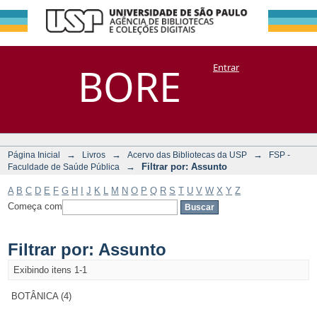
Filtrar por:
Repositório
BORE
Entrar
DSpace/Manakin + Corisco
Assunto
→
→
→
Página Inicial
Livros
Acervo das Bibliotecas da USP
FSP -
→
Filtrar por: Assunto
Faculdade de Saúde Pública
A
B
C
D
E
F
G
H
I
J
K
L
M
N
O
P
Q
R
S
T
U
V
W
X
Y
Z
Começa com
Filtrar por: Assunto
Exibindo itens 1-1
BOTÂNICA (4)