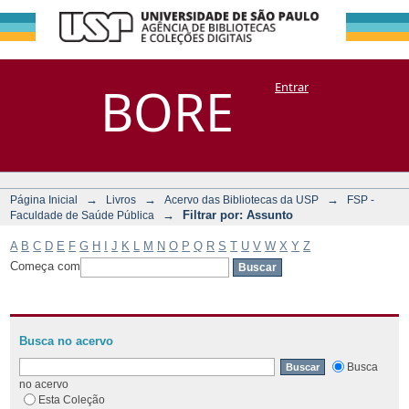
Filtrar por:
Repositório
BORE
Entrar
DSpace/Manakin + Corisco
Assunto
→
→
→
Página Inicial
Livros
Acervo das Bibliotecas da USP
FSP -
→
Filtrar por: Assunto
Faculdade de Saúde Pública
A
B
C
D
E
F
G
H
I
J
K
L
M
N
O
P
Q
R
S
T
U
V
W
X
Y
Z
Começa com
Busca no acervo
Busca
no acervo
Esta Coleção