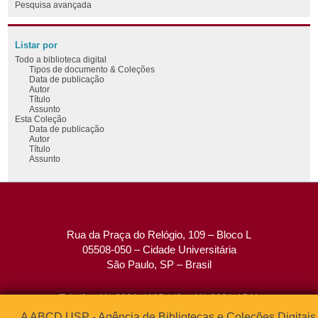
Pesquisa avançada
Listar por
Todo a biblioteca digital
Tipos de documento & Coleções
Data de publicação
Autor
Título
Assunto
Esta Coleção
Data de publicação
Autor
Título
Assunto
Rua da Praça do Relógio, 109 – Bloco L
05508-050 – Cidade Universitária
São Paulo, SP – Brasil
Tel: (0xx11) 3091-4195 / (0xx11) 3091-1541
Fax: (0xx11) 3091-1567
A ABCD USP - Agência de Bibliotecas e Coleções Digitais