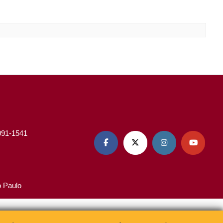
3091-1541




o Paulo