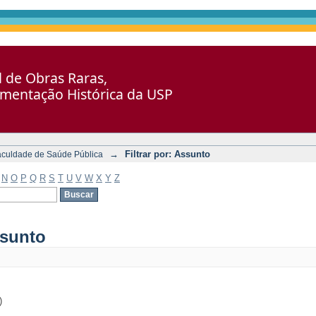
al de Obras Raras,
umentação Histórica da USP
→
Filtrar por: Assunto
aculdade de Saúde Pública
N
O
P
Q
R
S
T
U
V
W
X
Y
Z
ssunto
)