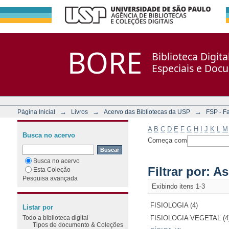
Filtrar por: Assunto
Repositório DSpace/Manakin + Corisco
BORE
Biblioteca Digit
Especiais e Doc
→
→
→
Página Inicial
Livros
Acervo das Bibliotecas da USP
FSP - F
A
B
C
D
E
F
G
H
I
J
K
L
M
Busca no acervo
Começa com
Busca no acervo
Filtrar por: A
Esta Coleção
Pesquisa avançada
Exibindo itens 1-3
FISIOLOGIA (4)
Listar por
Todo a biblioteca digital
FISIOLOGIA VEGETAL (4
Tipos de documento & Coleções