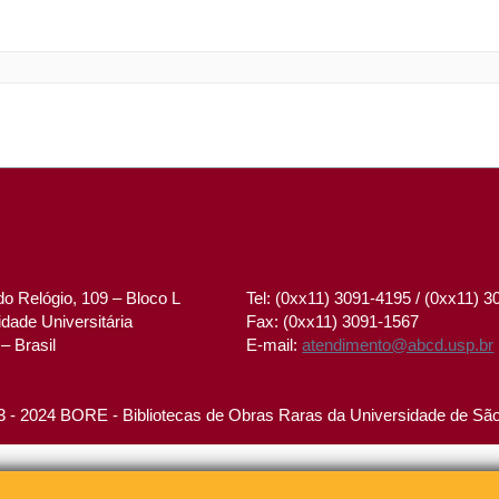
o Relógio, 109 – Bloco L
Tel: (0xx11) 3091-4195 / (0xx11) 
dade Universitária
Fax: (0xx11) 3091-1567
– Brasil
E-mail:
atendimento@abcd.usp.br
 - 2024 BORE - Bibliotecas de Obras Raras da Universidade de Sã