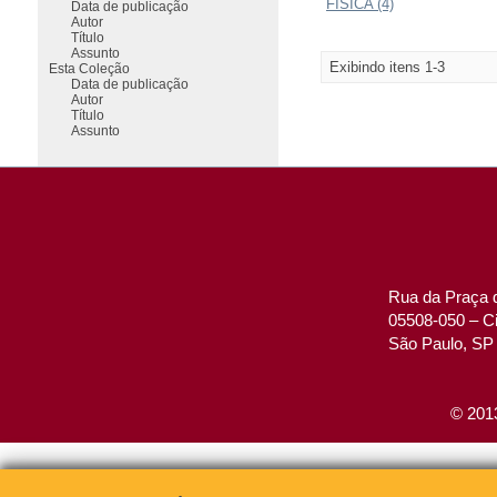
FÍSICA (4)
Data de publicação
Autor
Título
Assunto
Exibindo itens 1-3
Esta Coleção
Data de publicação
Autor
Título
Assunto
Rua da Praça d
05508-050 – Ci
São Paulo, SP 
© 2013