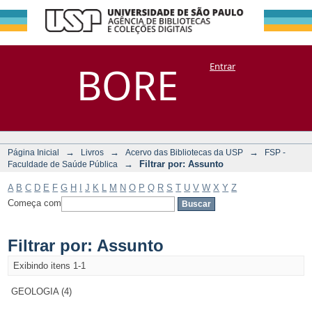
Filtrar por:
Repositório
BORE
Entrar
DSpace/Manakin + Corisco
Assunto
→
→
→
Página Inicial
Livros
Acervo das Bibliotecas da USP
FSP -
→
Filtrar por: Assunto
Faculdade de Saúde Pública
A
B
C
D
E
F
G
H
I
J
K
L
M
N
O
P
Q
R
S
T
U
V
W
X
Y
Z
Começa com
Filtrar por: Assunto
Exibindo itens 1-1
GEOLOGIA (4)