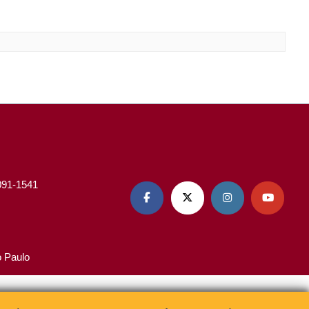
3091-1541




o Paulo