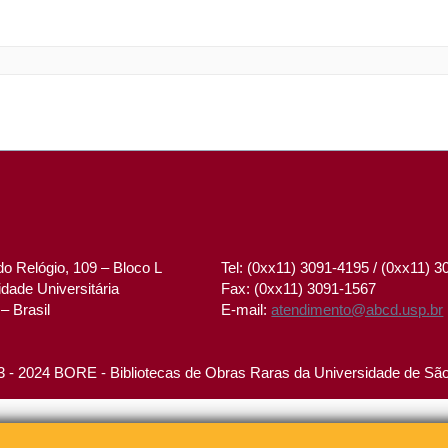
o Relógio, 109 – Bloco L
Tel: (0xx11) 3091-4195 / (0xx11) 
dade Universitária
Fax: (0xx11) 3091-1567
– Brasil
E-mail:
atendimento@abcd.usp.br
 - 2024 BORE - Bibliotecas de Obras Raras da Universidade de Sã