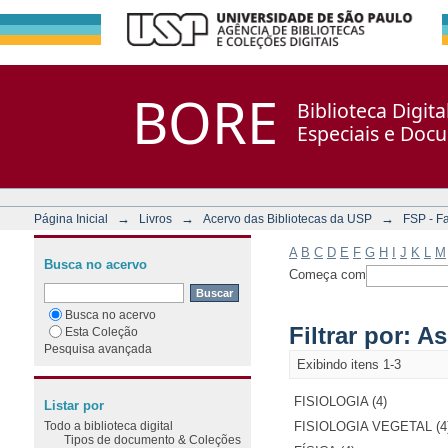
Filtrar por: Assunto
Repositório DSpace/Manakin + Corisco
BORE
Biblioteca Digit
Especiais e Doc
→
→
→
Página Inicial
Livros
Acervo das Bibliotecas da USP
FSP - F
A
B
C
D
E
F
G
H
I
J
K
L
M
Busca no acervo
Começa com
Busca no acervo
Filtrar por: A
Esta Coleção
Pesquisa avançada
Exibindo itens 1-3
FISIOLOGIA (4)
Listar por
Todo a biblioteca digital
FISIOLOGIA VEGETAL (4
Tipos de documento & Coleções