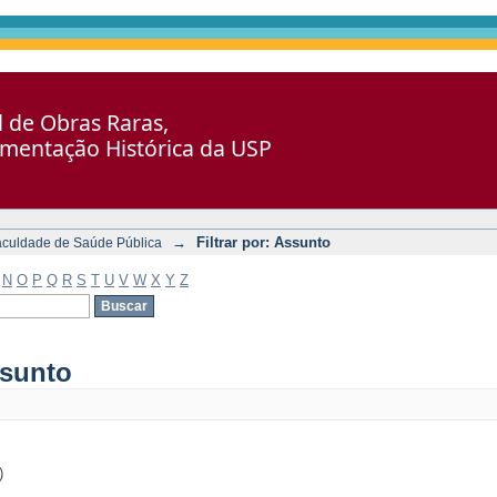
al de Obras Raras,
umentação Histórica da USP
→
Filtrar por: Assunto
aculdade de Saúde Pública
N
O
P
Q
R
S
T
U
V
W
X
Y
Z
ssunto
)