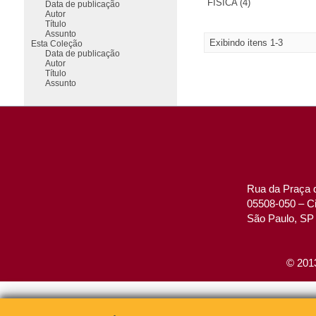
FÍSICA (4)
Data de publicação
Autor
Título
Assunto
Exibindo itens 1-3
Esta Coleção
Data de publicação
Autor
Título
Assunto
Rua da Praça d
05508-050 – Ci
São Paulo, SP 
© 2013