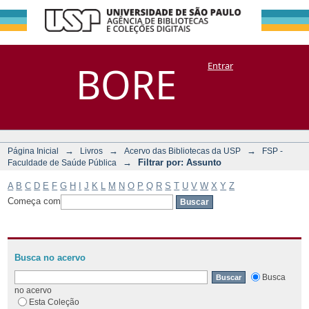
Filtrar por:
Repositório
BORE
Entrar
DSpace/Manakin + Corisco
Assunto
→
→
→
Página Inicial
Livros
Acervo das Bibliotecas da USP
FSP -
→
Filtrar por: Assunto
Faculdade de Saúde Pública
A
B
C
D
E
F
G
H
I
J
K
L
M
N
O
P
Q
R
S
T
U
V
W
X
Y
Z
Começa com
Busca no acervo
Busca
no acervo
Esta Coleção