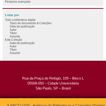
Pesquisa avançada
Listar por
Todo a biblioteca digital
Tipos de documento & Coleções
Data de publicação
Autor
Título
Assunto
Esta Coleção
Data de publicação
Autor
Título
Assunto
Rua da Praça do Relógio, 109 – Bloco L
05508-050 – Cidade Universitária
São Paulo, SP – Brasil
Tel: (0xx11) 3091-4195 / (0xx11) 3091-1541
Fax: (0xx11) 3091-1567
A ABCD USP - Agência de Bibliotecas e Coleções Digitais