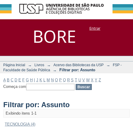
Filtrar por:
Repositório
BORE
Entrar
DSpace/Manakin + Corisco
Assunto
→
→
→
Página Inicial
Livros
Acervo das Bibliotecas da USP
FSP -
→
Filtrar por: Assunto
Faculdade de Saúde Pública
A
B
C
D
E
F
G
H
I
J
K
L
M
N
O
P
Q
R
S
T
U
V
W
X
Y
Z
Começa com
Filtrar por: Assunto
Exibindo itens 1-1
TECNOLOGIA (4)