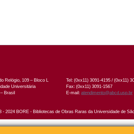
o Relógio, 109 – Bloco L
Tel: (0xx11) 3091-4195 / (0xx11) 
dade Universitária
Fax: (0xx11) 3091-1567
– Brasil
E-mail:
atendimento@abcd.usp.br
 - 2024 BORE - Bibliotecas de Obras Raras da Universidade de Sã