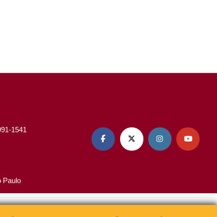
3091-1541




o Paulo