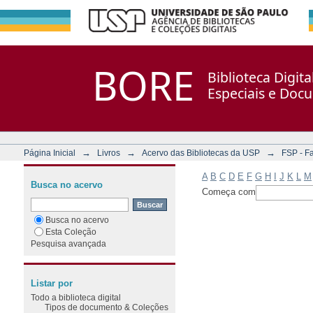
Filtrar por: Assunto
Repositório DSpace/Manakin + Corisco
BORE
Biblioteca Digit
Especiais e Doc
→
→
→
Página Inicial
Livros
Acervo das Bibliotecas da USP
FSP - F
A
B
C
D
E
F
G
H
I
J
K
L
M
Busca no acervo
Começa com
Busca no acervo
Esta Coleção
Pesquisa avançada
Listar por
Todo a biblioteca digital
Tipos de documento & Coleções