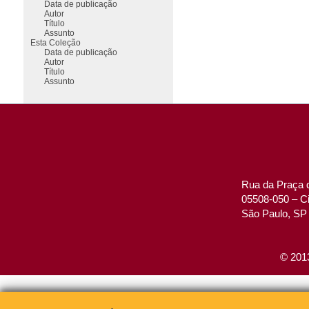
Data de publicação
Autor
Título
Assunto
Esta Coleção
Data de publicação
Autor
Título
Assunto
Rua da Praça d
05508-050 – Ci
São Paulo, SP 
© 2013