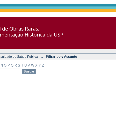
al de Obras Raras,
umentação Histórica da USP
→
Filtrar por: Assunto
aculdade de Saúde Pública
N
O
P
Q
R
S
T
U
V
W
X
Y
Z