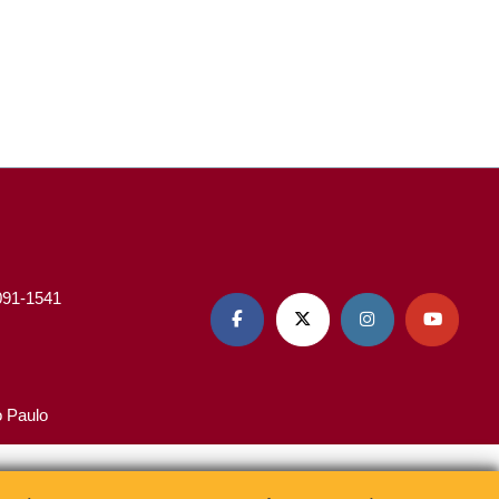
3091-1541




o Paulo