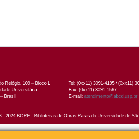
o Relógio, 109 – Bloco L
Tel: (0xx11) 3091-4195 / (0xx11) 
dade Universitária
Fax: (0xx11) 3091-1567
– Brasil
E-mail:
atendimento@abcd.usp.br
 - 2024 BORE - Bibliotecas de Obras Raras da Universidade de Sã