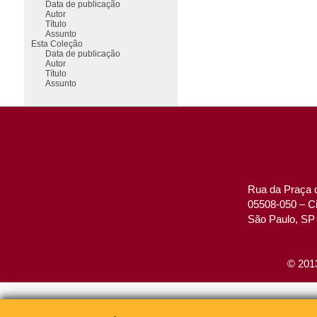
Data de publicação
Autor
Título
Assunto
Esta Coleção
Data de publicação
Autor
Título
Assunto
Rua da Praça d
05508-050 – Ci
São Paulo, SP 
© 2013