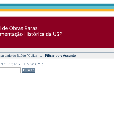
al de Obras Raras,
umentação Histórica da USP
→
Filtrar por: Assunto
aculdade de Saúde Pública
N
O
P
Q
R
S
T
U
V
W
X
Y
Z