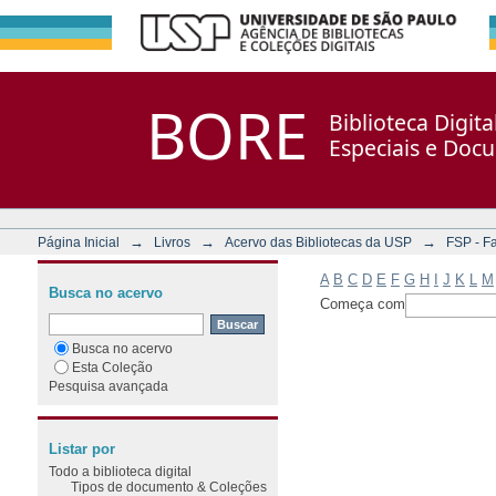
Filtrar por: Assunto
Repositório DSpace/Manakin + Corisco
BORE
Biblioteca Digit
Especiais e Doc
→
→
→
Página Inicial
Livros
Acervo das Bibliotecas da USP
FSP - F
A
B
C
D
E
F
G
H
I
J
K
L
M
Busca no acervo
Começa com
Busca no acervo
Esta Coleção
Pesquisa avançada
Listar por
Todo a biblioteca digital
Tipos de documento & Coleções