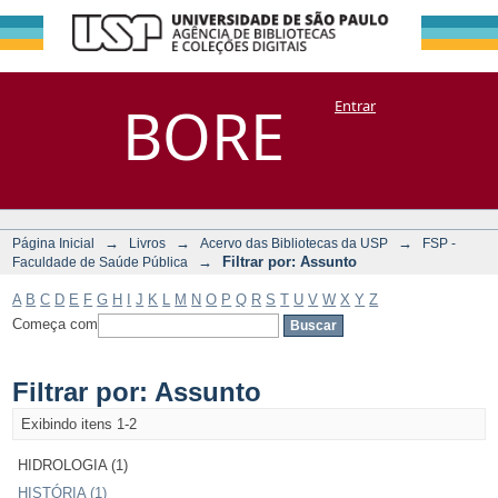
Filtrar por:
Repositório
BORE
Entrar
DSpace/Manakin + Corisco
Assunto
→
→
→
Página Inicial
Livros
Acervo das Bibliotecas da USP
FSP -
→
Filtrar por: Assunto
Faculdade de Saúde Pública
A
B
C
D
E
F
G
H
I
J
K
L
M
N
O
P
Q
R
S
T
U
V
W
X
Y
Z
Começa com
Filtrar por: Assunto
Exibindo itens 1-2
HIDROLOGIA (1)
HISTÓRIA (1)