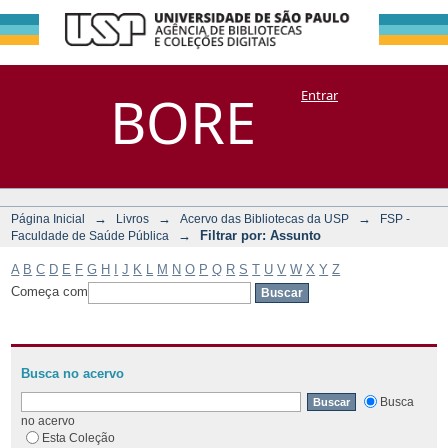
Filtrar por:
Repositório
BORE
Entrar
DSpace/Manakin + Corisco
Assunto
→
→
→
Página Inicial
Livros
Acervo das Bibliotecas da USP
FSP -
→
Filtrar por: Assunto
Faculdade de Saúde Pública
A
B
C
D
E
F
G
H
I
J
K
L
M
N
O
P
Q
R
S
T
U
V
W
X
Y
Z
Começa com
Busca no acervo
Busca
no acervo
Esta Coleção