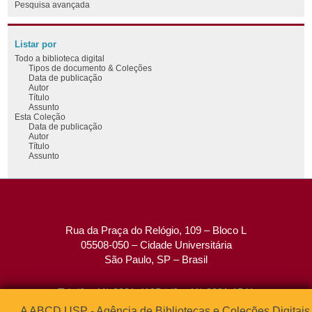
Pesquisa avançada
Listar por
Todo a biblioteca digital
Tipos de documento & Coleções
Data de publicação
Autor
Título
Assunto
Esta Coleção
Data de publicação
Autor
Título
Assunto
Rua da Praça do Relógio, 109 – Bloco L
05508-050 – Cidade Universitária
São Paulo, SP – Brasil
Tel: (0xx11) 3091-4195 / (0xx11) 3091-1541
Fax: (0xx11) 3091-1567
A ABCD USP - Agência de Bibliotecas e Coleções Digitais