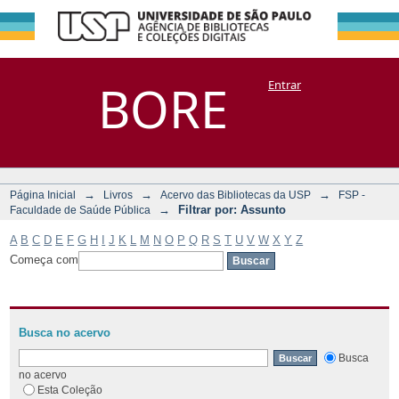
Filtrar por:
Repositório
BORE
Entrar
DSpace/Manakin + Corisco
Assunto
→
→
→
Página Inicial
Livros
Acervo das Bibliotecas da USP
FSP -
→
Filtrar por: Assunto
Faculdade de Saúde Pública
A
B
C
D
E
F
G
H
I
J
K
L
M
N
O
P
Q
R
S
T
U
V
W
X
Y
Z
Começa com
Busca no acervo
Busca
no acervo
Esta Coleção