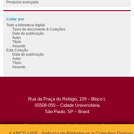
Pesquisa avançada
Listar por
Todo a biblioteca digital
Tipos de documento & Coleções
Data de publicação
Autor
Título
Assunto
Esta Coleção
Data de publicação
Autor
Título
Assunto
Rua da Praça do Relógio, 109 – Bloco L
05508-050 – Cidade Universitária
São Paulo, SP – Brasil
Tel: (0xx11) 3091-4195 / (0xx11) 3091-1541
Fax: (0xx11) 3091-1567
A ABCD USP - Agência de Bibliotecas e Coleções Digitais