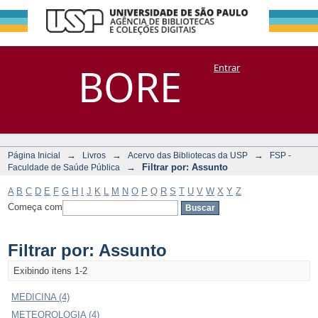
Filtrar por:
Repositório
BORE
Entrar
DSpace/Manakin + Corisco
Assunto
→
→
→
Página Inicial
Livros
Acervo das Bibliotecas da USP
FSP -
→
Filtrar por: Assunto
Faculdade de Saúde Pública
A
B
C
D
E
F
G
H
I
J
K
L
M
N
O
P
Q
R
S
T
U
V
W
X
Y
Z
Começa com
Filtrar por: Assunto
Exibindo itens 1-2
MEDICINA (4)
METEOROLOGIA (4)