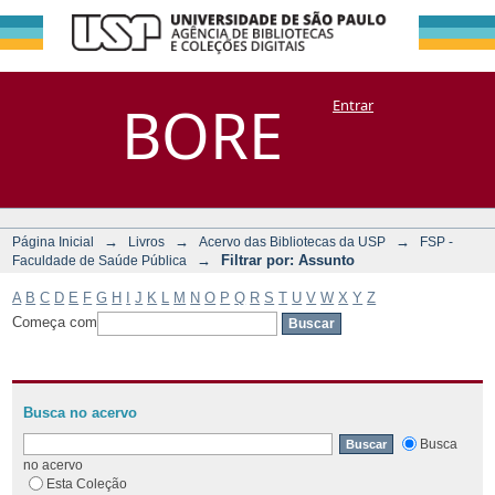
Filtrar por:
Repositório
BORE
Entrar
DSpace/Manakin + Corisco
Assunto
→
→
→
Página Inicial
Livros
Acervo das Bibliotecas da USP
FSP -
→
Filtrar por: Assunto
Faculdade de Saúde Pública
A
B
C
D
E
F
G
H
I
J
K
L
M
N
O
P
Q
R
S
T
U
V
W
X
Y
Z
Começa com
Busca no acervo
Busca
no acervo
Esta Coleção