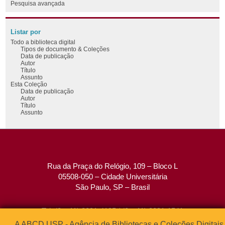
Pesquisa avançada
Listar por
Todo a biblioteca digital
Tipos de documento & Coleções
Data de publicação
Autor
Título
Assunto
Esta Coleção
Data de publicação
Autor
Título
Assunto
Rua da Praça do Relógio, 109 – Bloco L
05508-050 – Cidade Universitária
São Paulo, SP – Brasil
Tel: (0xx11) 3091-4195 / (0xx11) 3091-1541
Fax: (0xx11) 3091-1567
A ABCD USP - Agência de Bibliotecas e Coleções Digitais