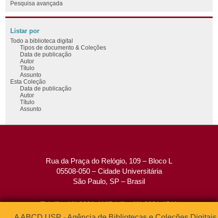
Pesquisa avançada
Listar por
Todo a biblioteca digital
Tipos de documento & Coleções
Data de publicação
Autor
Título
Assunto
Esta Coleção
Data de publicação
Autor
Título
Assunto
Rua da Praça do Relógio, 109 – Bloco L
05508-050 – Cidade Universitária
São Paulo, SP – Brasil
Tel: (0xx11) 3091-4195 / (0xx11) 3091-1541
Fax: (0xx11) 3091-1567
A ABCD USP - Agência de Bibliotecas e Coleções Digitais