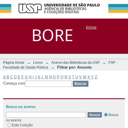
Filtrar por:
Repositório
BORE
Entrar
DSpace/Manakin + Corisco
Assunto
→
→
→
Página Inicial
Livros
Acervo das Bibliotecas da USP
FSP -
→
Filtrar por: Assunto
Faculdade de Saúde Pública
A
B
C
D
E
F
G
H
I
J
K
L
M
N
O
P
Q
R
S
T
U
V
W
X
Y
Z
Começa com
Busca no acervo
Busca
no acervo
Esta Coleção