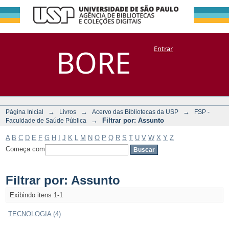
Filtrar por:
Repositório
BORE
Entrar
DSpace/Manakin + Corisco
Assunto
→
→
→
Página Inicial
Livros
Acervo das Bibliotecas da USP
FSP -
→
Filtrar por: Assunto
Faculdade de Saúde Pública
A
B
C
D
E
F
G
H
I
J
K
L
M
N
O
P
Q
R
S
T
U
V
W
X
Y
Z
Começa com
Filtrar por: Assunto
Exibindo itens 1-1
TECNOLOGIA (4)