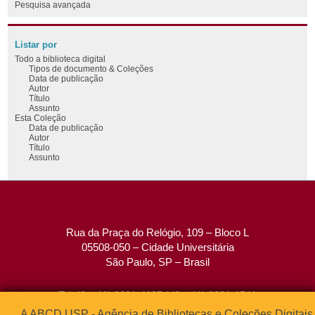
Pesquisa avançada
Listar por
Todo a biblioteca digital
Tipos de documento & Coleções
Data de publicação
Autor
Título
Assunto
Esta Coleção
Data de publicação
Autor
Título
Assunto
Rua da Praça do Relógio, 109 – Bloco L
05508-050 – Cidade Universitária
São Paulo, SP – Brasil
Tel: (0xx11) 3091-4195 / (0xx11) 3091-1541
Fax: (0xx11) 3091-1567
A ABCD USP - Agência de Bibliotecas e Coleções Digitais