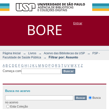
Filtrar por:
Repositório
BORE
Entrar
DSpace/Manakin + Corisco
Assunto
→
→
→
Página Inicial
Livros
Acervo das Bibliotecas da USP
FSP -
→
Filtrar por: Assunto
Faculdade de Saúde Pública
A
B
C
D
E
F
G
H
I
J
K
L
M
N
O
P
Q
R
S
T
U
V
W
X
Y
Z
Começa com
Busca no acervo
Busca
no acervo
Esta Coleção