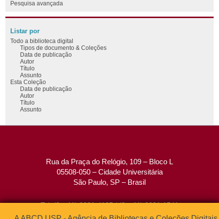
Pesquisa avançada
Listar por
Todo a biblioteca digital
Tipos de documento & Coleções
Data de publicação
Autor
Título
Assunto
Esta Coleção
Data de publicação
Autor
Título
Assunto
Rua da Praça do Relógio, 109 – Bloco L
05508-050 – Cidade Universitária
São Paulo, SP – Brasil
Tel: (0xx11) 3091-4195 / (0xx11) 3091-1541
Fax: (0xx11) 3091-1567
A ABCD USP - Agência de Bibliotecas e Coleções Digitais