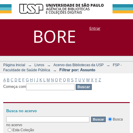
Filtrar por:
Repositório
BORE
Entrar
DSpace/Manakin + Corisco
Assunto
→
→
→
Página Inicial
Livros
Acervo das Bibliotecas da USP
FSP -
→
Filtrar por: Assunto
Faculdade de Saúde Pública
A
B
C
D
E
F
G
H
I
J
K
L
M
N
O
P
Q
R
S
T
U
V
W
X
Y
Z
Começa com
Busca no acervo
Busca
no acervo
Esta Coleção