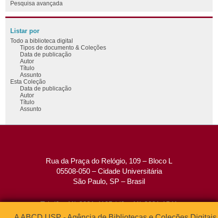
Pesquisa avançada
Listar por
Todo a biblioteca digital
Tipos de documento & Coleções
Data de publicação
Autor
Título
Assunto
Esta Coleção
Data de publicação
Autor
Título
Assunto
Rua da Praça do Relógio, 109 – Bloco L
05508-050 – Cidade Universitária
São Paulo, SP – Brasil
Tel: (0xx11) 3091-4195 / (0xx11) 3091-1541
Fax: (0xx11) 3091-1567
A ABCD USP - Agência de Bibliotecas e Coleções Digitais