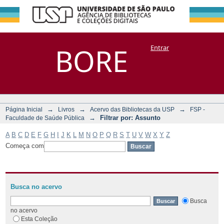
Filtrar por:
Repositório
BORE
Entrar
DSpace/Manakin + Corisco
Assunto
→
→
→
Página Inicial
Livros
Acervo das Bibliotecas da USP
FSP -
→
Filtrar por: Assunto
Faculdade de Saúde Pública
A
B
C
D
E
F
G
H
I
J
K
L
M
N
O
P
Q
R
S
T
U
V
W
X
Y
Z
Começa com
Busca no acervo
Busca
no acervo
Esta Coleção