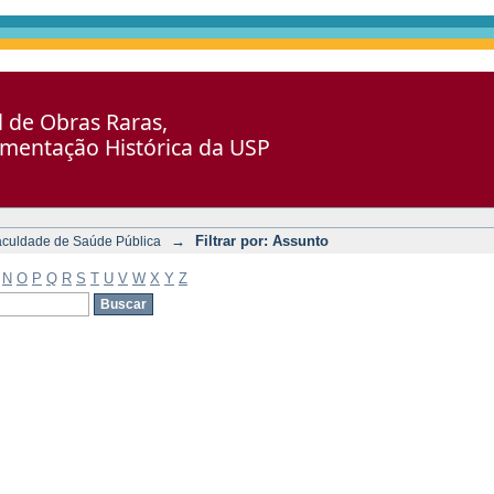
al de Obras Raras,
umentação Histórica da USP
→
Filtrar por: Assunto
aculdade de Saúde Pública
N
O
P
Q
R
S
T
U
V
W
X
Y
Z