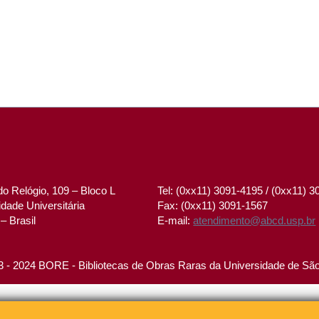
o Relógio, 109 – Bloco L
Tel: (0xx11) 3091-4195 / (0xx11) 
dade Universitária
Fax: (0xx11) 3091-1567
– Brasil
E-mail:
atendimento@abcd.usp.br
 - 2024 BORE - Bibliotecas de Obras Raras da Universidade de Sã