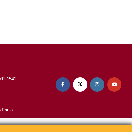
3091-1541




o Paulo