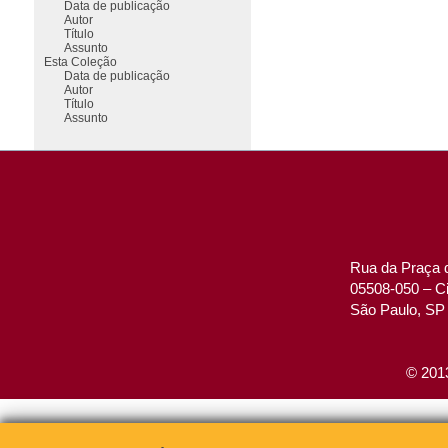
Data de publicação
Autor
Título
Assunto
Esta Coleção
Data de publicação
Autor
Título
Assunto
Rua da Praça d
05508-050 – Ci
São Paulo, SP 
© 2013