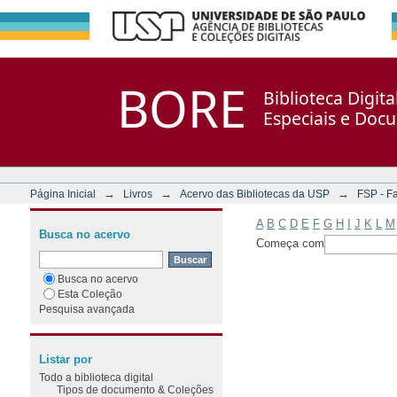
Filtrar por: Assunto
Repositório DSpace/Manakin + Corisco
BORE
Biblioteca Digit
Especiais e Doc
→
→
→
Página Inicial
Livros
Acervo das Bibliotecas da USP
FSP - F
A
B
C
D
E
F
G
H
I
J
K
L
M
Busca no acervo
Começa com
Busca no acervo
Esta Coleção
Pesquisa avançada
Listar por
Todo a biblioteca digital
Tipos de documento & Coleções