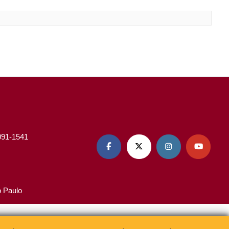
3091-1541




o Paulo