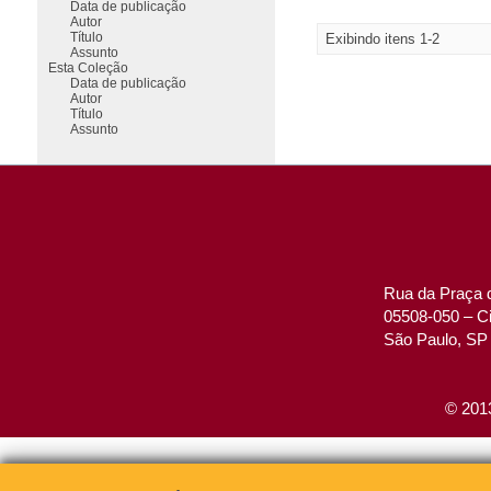
Data de publicação
Autor
Título
Exibindo itens 1-2
Assunto
Esta Coleção
Data de publicação
Autor
Título
Assunto
Rua da Praça d
05508-050 – Ci
São Paulo, SP 
© 2013