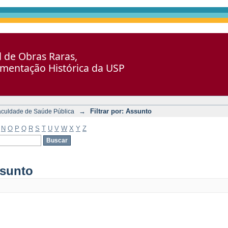
al de Obras Raras,
umentação Histórica da USP
→
Filtrar por: Assunto
aculdade de Saúde Pública
N
O
P
Q
R
S
T
U
V
W
X
Y
Z
ssunto