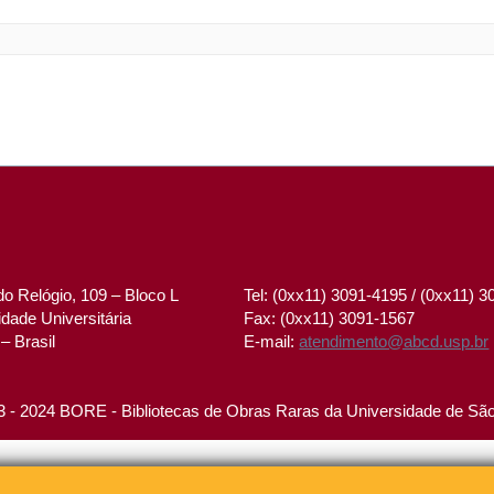
o Relógio, 109 – Bloco L
Tel: (0xx11) 3091-4195 / (0xx11) 
dade Universitária
Fax: (0xx11) 3091-1567
– Brasil
E-mail:
atendimento@abcd.usp.br
 - 2024 BORE - Bibliotecas de Obras Raras da Universidade de Sã