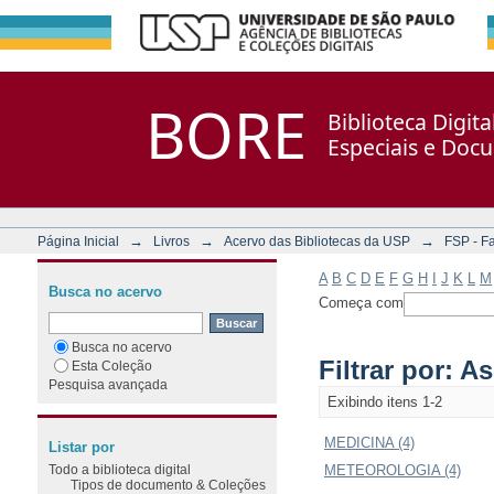
Filtrar por: Assunto
Repositório DSpace/Manakin + Corisco
BORE
Biblioteca Digit
Especiais e Doc
→
→
→
Página Inicial
Livros
Acervo das Bibliotecas da USP
FSP - F
A
B
C
D
E
F
G
H
I
J
K
L
M
Busca no acervo
Começa com
Busca no acervo
Filtrar por: A
Esta Coleção
Pesquisa avançada
Exibindo itens 1-2
MEDICINA (4)
Listar por
Todo a biblioteca digital
METEOROLOGIA (4)
Tipos de documento & Coleções