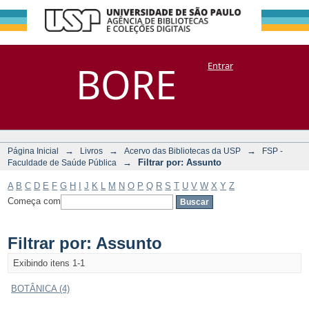
Filtrar por:
Repositório
BORE
Entrar
DSpace/Manakin + Corisco
Assunto
→
→
→
Página Inicial
Livros
Acervo das Bibliotecas da USP
FSP -
→
Filtrar por: Assunto
Faculdade de Saúde Pública
A
B
C
D
E
F
G
H
I
J
K
L
M
N
O
P
Q
R
S
T
U
V
W
X
Y
Z
Começa com
Filtrar por: Assunto
Exibindo itens 1-1
BOTÂNICA (4)