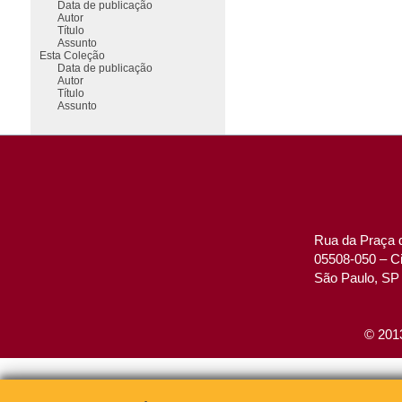
Data de publicação
Autor
Título
Assunto
Esta Coleção
Data de publicação
Autor
Título
Assunto
Rua da Praça d
05508-050 – Ci
São Paulo, SP 
© 2013