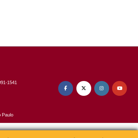
3091-1541




o Paulo