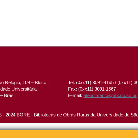
o Relógio, 109 – Bloco L
Tel: (0xx11) 3091-4195 / (0xx11) 
dade Universitária
Fax: (0xx11) 3091-1567
– Brasil
E-mail:
atendimento@abcd.usp.br
 - 2024 BORE - Bibliotecas de Obras Raras da Universidade de Sã