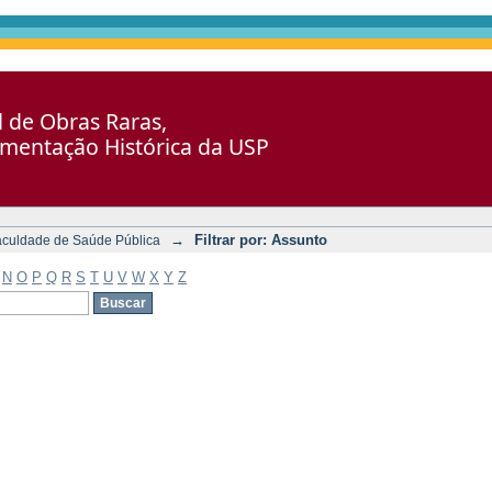
al de Obras Raras,
umentação Histórica da USP
→
Filtrar por: Assunto
aculdade de Saúde Pública
N
O
P
Q
R
S
T
U
V
W
X
Y
Z