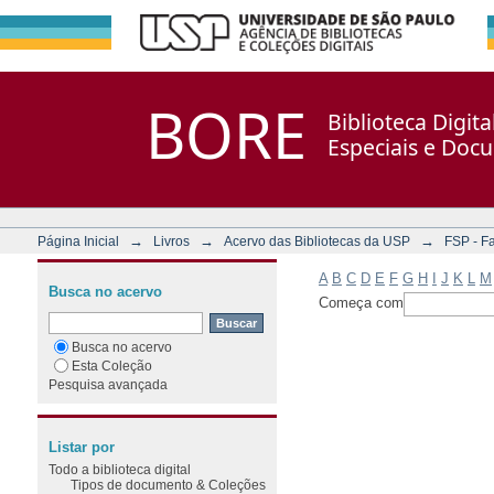
Filtrar por: Assunto
Repositório DSpace/Manakin + Corisco
BORE
Biblioteca Digit
Especiais e Doc
→
→
→
Página Inicial
Livros
Acervo das Bibliotecas da USP
FSP - F
A
B
C
D
E
F
G
H
I
J
K
L
M
Busca no acervo
Começa com
Busca no acervo
Esta Coleção
Pesquisa avançada
Listar por
Todo a biblioteca digital
Tipos de documento & Coleções