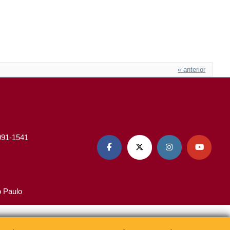
« anterior
3091-1541




o Paulo