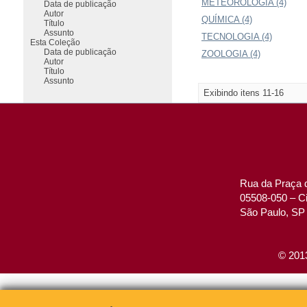
METEOROLOGIA (4)
Data de publicação
Autor
QUÍMICA (4)
Título
Assunto
TECNOLOGIA (4)
Esta Coleção
Data de publicação
ZOOLOGIA (4)
Autor
Título
Assunto
Exibindo itens 11-16
Rua da Praça d
05508-050 – Ci
São Paulo, SP 
© 2013