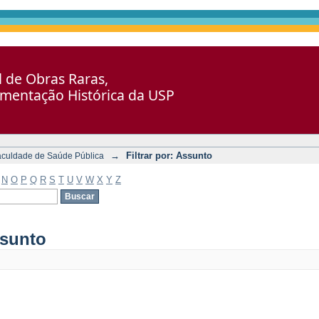
al de Obras Raras,
umentação Histórica da USP
→
Filtrar por: Assunto
aculdade de Saúde Pública
N
O
P
Q
R
S
T
U
V
W
X
Y
Z
ssunto