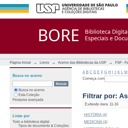
Filtrar por: Assunto
Repositório DSpace/Manakin + Corisco
BORE
Biblioteca Digit
Especiais e Doc
→
→
→
Página Inicial
Livros
Acervo das Bibliotecas da USP
FSP - F
A
B
C
D
E
F
G
H
I
J
K
L
M
Busca no acervo
Começa com
Busca no acervo
Filtrar por: A
Esta Coleção
Pesquisa avançada
Exibindo itens 11-16
HISTÓRIA (4)
Listar por
Todo a biblioteca digital
MEDICINA (4)
Tipos de documento & Coleções