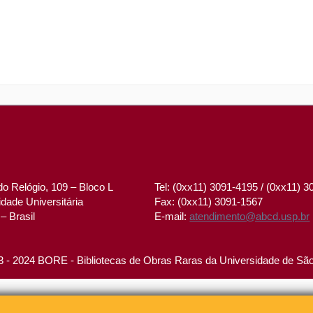
o Relógio, 109 – Bloco L
Tel: (0xx11) 3091-4195 / (0xx11) 
dade Universitária
Fax: (0xx11) 3091-1567
– Brasil
E-mail:
atendimento@abcd.usp.br
 - 2024 BORE - Bibliotecas de Obras Raras da Universidade de Sã