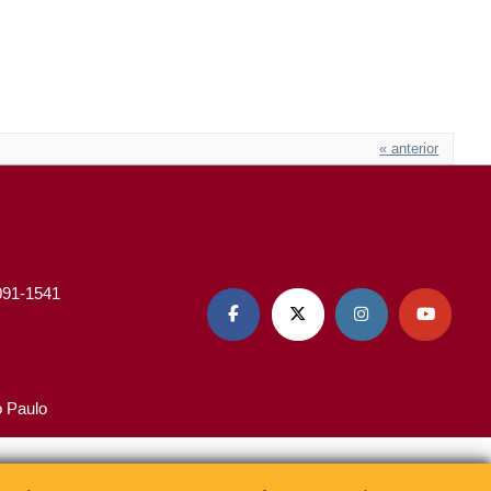
« anterior
3091-1541




o Paulo