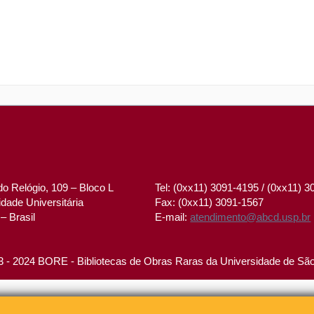
o Relógio, 109 – Bloco L
Tel: (0xx11) 3091-4195 / (0xx11) 
dade Universitária
Fax: (0xx11) 3091-1567
– Brasil
E-mail:
atendimento@abcd.usp.br
 - 2024 BORE - Bibliotecas de Obras Raras da Universidade de Sã