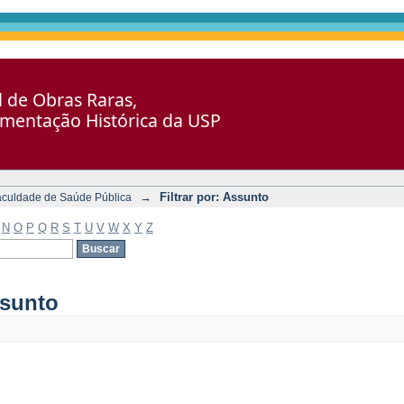
al de Obras Raras,
umentação Histórica da USP
→
Filtrar por: Assunto
aculdade de Saúde Pública
N
O
P
Q
R
S
T
U
V
W
X
Y
Z
ssunto