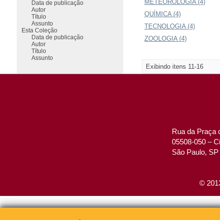
METEOROLOGIA (4)
Data de publicação
Autor
QUÍMICA (4)
Título
Assunto
TECNOLOGIA (4)
Esta Coleção
Data de publicação
ZOOLOGIA (4)
Autor
Título
Assunto
Exibindo itens 11-16
Rua da Praça d
05508-050 – Ci
São Paulo, SP 
© 2013