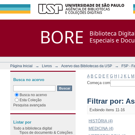
Filtrar por: Assunto
Repositório DSpace/Manakin + Corisco
BORE
Biblioteca Digit
Especiais e Doc
→
→
→
Página Inicial
Livros
Acervo das Bibliotecas da USP
FSP - F
A
B
C
D
E
F
G
H
I
J
K
L
M
Busca no acervo
Começa com
Busca no acervo
Filtrar por: A
Esta Coleção
Pesquisa avançada
Exibindo itens 11-16
HISTÓRIA (4)
Listar por
Todo a biblioteca digital
MEDICINA (4)
Tipos de documento & Coleções