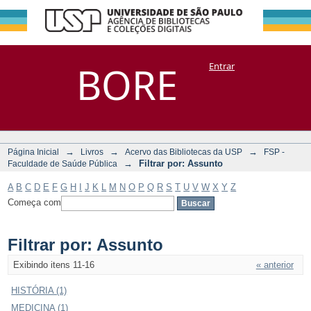
Filtrar por:
Repositório
BORE
Entrar
DSpace/Manakin + Corisco
Assunto
→
→
→
Página Inicial
Livros
Acervo das Bibliotecas da USP
FSP -
→
Filtrar por: Assunto
Faculdade de Saúde Pública
A
B
C
D
E
F
G
H
I
J
K
L
M
N
O
P
Q
R
S
T
U
V
W
X
Y
Z
Começa com
Filtrar por: Assunto
Exibindo itens 11-16
« anterior
HISTÓRIA (1)
MEDICINA (1)