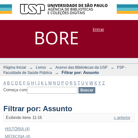
Filtrar por:
Repositório
BORE
Entrar
DSpace/Manakin + Corisco
Assunto
→
→
→
Página Inicial
Livros
Acervo das Bibliotecas da USP
FSP -
→
Filtrar por: Assunto
Faculdade de Saúde Pública
A
B
C
D
E
F
G
H
I
J
K
L
M
N
O
P
Q
R
S
T
U
V
W
X
Y
Z
Começa com
Filtrar por: Assunto
Exibindo itens 11-16
« anterior
HISTÓRIA (4)
MEDICINA (4)