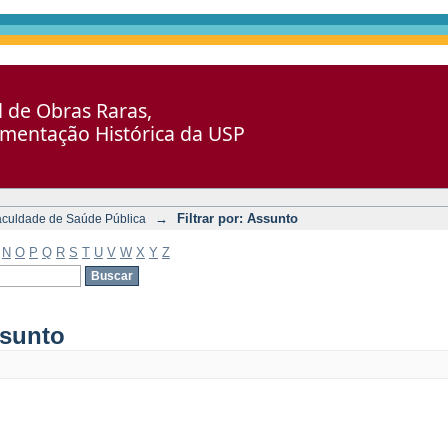
al de Obras Raras,
umentação Histórica da USP
→
Filtrar por: Assunto
aculdade de Saúde Pública
N
O
P
Q
R
S
T
U
V
W
X
Y
Z
ssunto