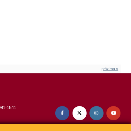
próxima »
3091-1541



