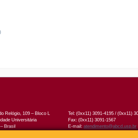
)
o Relógio, 109 – Bloco L
Tel: (0xx11) 3091-4195 / (0xx11) 
dade Universitária
Fax: (0xx11) 3091-1567
– Brasil
E-mail:
atendimento@abcd.usp.br