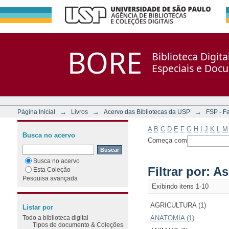
Filtrar por: Assunto
Repositório DSpace/Manakin + Corisco
BORE
Biblioteca Digit
Especiais e Doc
→
→
→
Página Inicial
Livros
Acervo das Bibliotecas da USP
FSP - F
A
B
C
D
E
F
G
H
I
J
K
L
M
Busca no acervo
Começa com
Busca no acervo
Filtrar por: A
Esta Coleção
Pesquisa avançada
Exibindo itens 1-10
AGRICULTURA (1)
Listar por
Todo a biblioteca digital
ANATOMIA (1)
Tipos de documento & Coleções