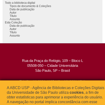
Todo a biblioteca digital
Tipos de documento & Coleções
Data de publicação
Autor
Título
Assunto
Esta Coleção
Data de publicação
Autor
Título
Assunto
Rua da Praça do Relógio, 109 – Bloco L
05508-050 – Cidade Universitária
São Paulo, SP – Brasil
Tel: (0xx11) 3091-4195 / (0xx11) 3091-1541
Fax: (0xx11) 3091-1567
A ABCD USP - Agência de Bibliotecas e Coleções Digitais
E-mail:
atendimento@abcd.usp.br
da Universidade de São Paulo utiliza
cookies
, a fim de
obter estatísticas para aprimorar a experiência do usuário.
A navegação no portal implica concordância com esse