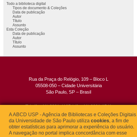
Todo a biblioteca digital
Tipos de documento & Coleções
Data de publicação
Autor
Título
Assunto
Esta Coleção
Data de publicação
Autor
Título
Assunto
Rua da Praça do Relógio, 109 – Bloco L
05508-050 – Cidade Universitária
São Paulo, SP – Brasil
Tel: (0xx11) 3091-4195 / (0xx11) 3091-1541
Fax: (0xx11) 3091-1567
A ABCD USP - Agência de Bibliotecas e Coleções Digitais
E-mail:
atendimento@abcd.usp.br
da Universidade de São Paulo utiliza
cookies
, a fim de
obter estatísticas para aprimorar a experiência do usuário.
A navegação no portal implica concordância com esse