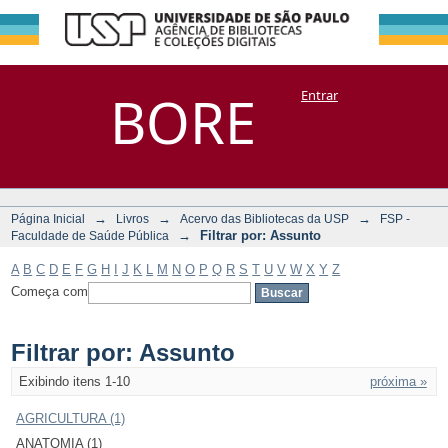
Filtrar por:
Repositório
BORE
Entrar
DSpace/Manakin + Corisco
Assunto
→
→
→
Página Inicial
Livros
Acervo das Bibliotecas da USP
FSP -
→
Filtrar por: Assunto
Faculdade de Saúde Pública
A
B
C
D
E
F
G
H
I
J
K
L
M
N
O
P
Q
R
S
T
U
V
W
X
Y
Z
Começa com
Filtrar por: Assunto
Exibindo itens 1-10
próxima »
AGRICULTURA (1)
ANATOMIA (1)