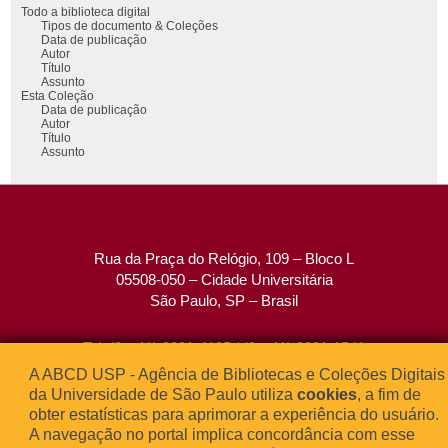
Todo a biblioteca digital
Tipos de documento & Coleções
Data de publicação
Autor
Título
Assunto
Esta Coleção
Data de publicação
Autor
Título
Assunto
Rua da Praça do Relógio, 109 – Bloco L
05508-050 – Cidade Universitária
São Paulo, SP – Brasil
Tel: (0xx11) 3091-4195 / (0xx11) 3091-1541
Fax: (0xx11) 3091-1567
A ABCD USP - Agência de Bibliotecas e Coleções Digitais
E-mail:
atendimento@abcd.usp.br
da Universidade de São Paulo utiliza
cookies
, a fim de
obter estatísticas para aprimorar a experiência do usuário.
A navegação no portal implica concordância com esse