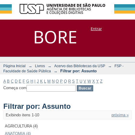
Filtrar por:
Repositório
BORE
Entrar
DSpace/Manakin + Corisco
Assunto
→
→
→
Página Inicial
Livros
Acervo das Bibliotecas da USP
FSP -
→
Filtrar por: Assunto
Faculdade de Saúde Pública
A
B
C
D
E
F
G
H
I
J
K
L
M
N
O
P
Q
R
S
T
U
V
W
X
Y
Z
Começa com
Filtrar por: Assunto
Exibindo itens 1-10
próxima »
AGRICULTURA (4)
ANATOMIA (4)