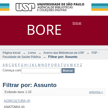
Filtrar por:
Repositório
BORE
Entrar
DSpace/Manakin + Corisco
Assunto
→
→
→
Página Inicial
Livros
Acervo das Bibliotecas da USP
FSP -
→
Filtrar por: Assunto
Faculdade de Saúde Pública
A
B
C
D
E
F
G
H
I
J
K
L
M
N
O
P
Q
R
S
T
U
V
W
X
Y
Z
Começa com
Filtrar por: Assunto
Exibindo itens 1-10
próxima »
AGRICULTURA (4)
ANATOMIA (4)