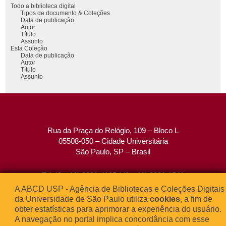
Todo a biblioteca digital
Tipos de documento & Coleções
Data de publicação
Autor
Título
Assunto
Esta Coleção
Data de publicação
Autor
Título
Assunto
Rua da Praça do Relógio, 109 – Bloco L
05508-050 – Cidade Universitária
São Paulo, SP – Brasil
Tel: (0xx11) 3091-4195 / (0xx11) 3091-1541
Fax: (0xx11) 3091-1567
A ABCD USP - Agência de Bibliotecas e Coleções Digitais
E-mail:
atendimento@abcd.usp.br
da Universidade de São Paulo utiliza
cookies
, a fim de
obter estatísticas para aprimorar a experiência do usuário.
A navegação no portal implica concordância com esse