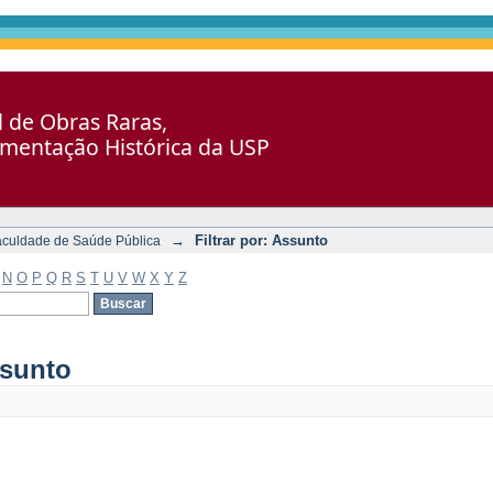
al de Obras Raras,
umentação Histórica da USP
→
Filtrar por: Assunto
aculdade de Saúde Pública
N
O
P
Q
R
S
T
U
V
W
X
Y
Z
ssunto