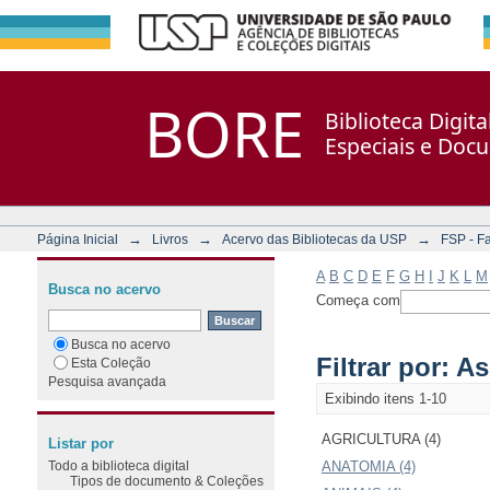
Filtrar por: Assunto
Repositório DSpace/Manakin + Corisco
BORE
Biblioteca Digit
Especiais e Doc
→
→
→
Página Inicial
Livros
Acervo das Bibliotecas da USP
FSP - F
A
B
C
D
E
F
G
H
I
J
K
L
M
Busca no acervo
Começa com
Busca no acervo
Filtrar por: A
Esta Coleção
Pesquisa avançada
Exibindo itens 1-10
AGRICULTURA (4)
Listar por
Todo a biblioteca digital
ANATOMIA (4)
Tipos de documento & Coleções