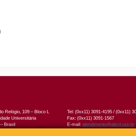
)
o Relógio, 109 – Bloco L
Tel: (0xx11) 3091-4195 / (0xx11) 
dade Universitária
Fax: (0xx11) 3091-1567
– Brasil
E-mail:
atendimento@abcd.usp.br