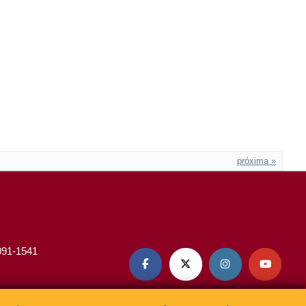
próxima »
3091-1541



