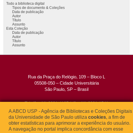
Todo a biblioteca digital
Tipos de documento & Coleções
Data de publicação
Autor
Título
Assunto
Esta Coleção
Data de publicação
Autor
Título
Assunto
Rua da Praça do Relógio, 109 – Bloco L
05508-050 – Cidade Universitária
São Paulo, SP – Brasil
Tel: (0xx11) 3091-4195 / (0xx11) 3091-1541
Fax: (0xx11) 3091-1567
A ABCD USP - Agência de Bibliotecas e Coleções Digitais
E-mail:
atendimento@abcd.usp.br
da Universidade de São Paulo utiliza
cookies
, a fim de
obter estatísticas para aprimorar a experiência do usuário.
A navegação no portal implica concordância com esse