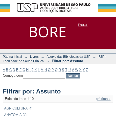
Filtrar por:
Repositório
BORE
Entrar
DSpace/Manakin + Corisco
Assunto
→
→
→
Página Inicial
Livros
Acervo das Bibliotecas da USP
FSP -
→
Filtrar por: Assunto
Faculdade de Saúde Pública
A
B
C
D
E
F
G
H
I
J
K
L
M
N
O
P
Q
R
S
T
U
V
W
X
Y
Z
Começa com
Filtrar por: Assunto
Exibindo itens 1-10
próxima »
AGRICULTURA (4)
ANATOMIA (4)