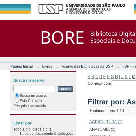
Filtrar por: Assunto
Repositório DSpace/Manakin + Corisco
BORE
Biblioteca Digit
Especiais e Doc
→
→
→
Página Inicial
Livros
Acervo das Bibliotecas da USP
FSP - F
A
B
C
D
E
F
G
H
I
J
K
L
M
Busca no acervo
Começa com
Busca no acervo
Filtrar por: A
Esta Coleção
Pesquisa avançada
Exibindo itens 1-10
AGRICULTURA (1)
Listar por
Todo a biblioteca digital
ANATOMIA (1)
Tipos de documento & Coleções