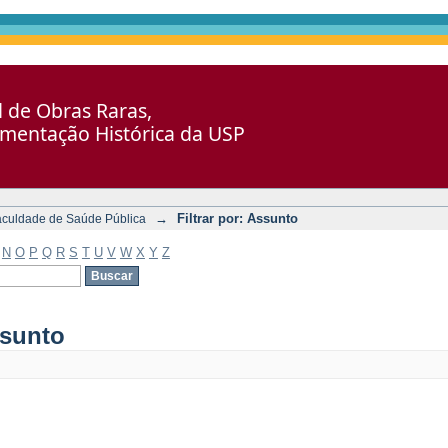
al de Obras Raras,
umentação Histórica da USP
→
Filtrar por: Assunto
aculdade de Saúde Pública
N
O
P
Q
R
S
T
U
V
W
X
Y
Z
ssunto