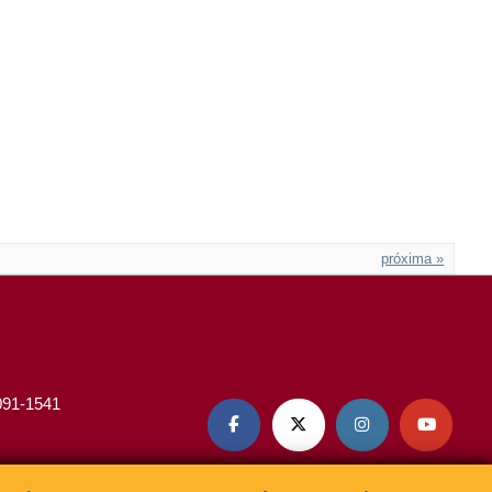
próxima »
3091-1541



