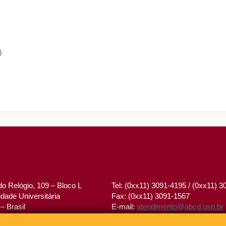
)
o Relógio, 109 – Bloco L
Tel: (0xx11) 3091-4195 / (0xx11) 
dade Universitária
Fax: (0xx11) 3091-1567
– Brasil
E-mail:
atendimento@abcd.usp.br