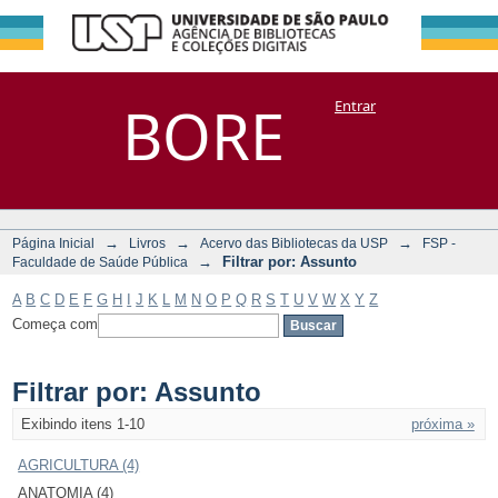
Filtrar por:
Repositório
BORE
Entrar
DSpace/Manakin + Corisco
Assunto
→
→
→
Página Inicial
Livros
Acervo das Bibliotecas da USP
FSP -
→
Filtrar por: Assunto
Faculdade de Saúde Pública
A
B
C
D
E
F
G
H
I
J
K
L
M
N
O
P
Q
R
S
T
U
V
W
X
Y
Z
Começa com
Filtrar por: Assunto
Exibindo itens 1-10
próxima »
AGRICULTURA (4)
ANATOMIA (4)