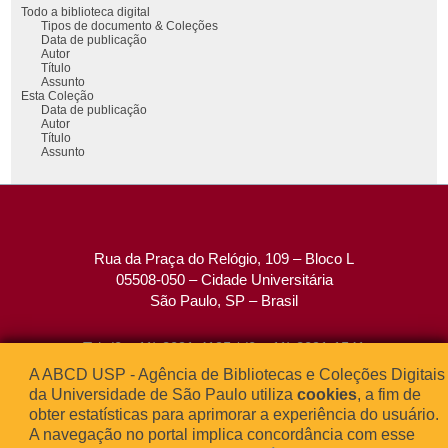
Todo a biblioteca digital
Tipos de documento & Coleções
Data de publicação
Autor
Título
Assunto
Esta Coleção
Data de publicação
Autor
Título
Assunto
Rua da Praça do Relógio, 109 – Bloco L
05508-050 – Cidade Universitária
São Paulo, SP – Brasil
Tel: (0xx11) 3091-4195 / (0xx11) 3091-1541
Fax: (0xx11) 3091-1567
A ABCD USP - Agência de Bibliotecas e Coleções Digitais
E-mail:
atendimento@abcd.usp.br
da Universidade de São Paulo utiliza
cookies
, a fim de
obter estatísticas para aprimorar a experiência do usuário.
A navegação no portal implica concordância com esse