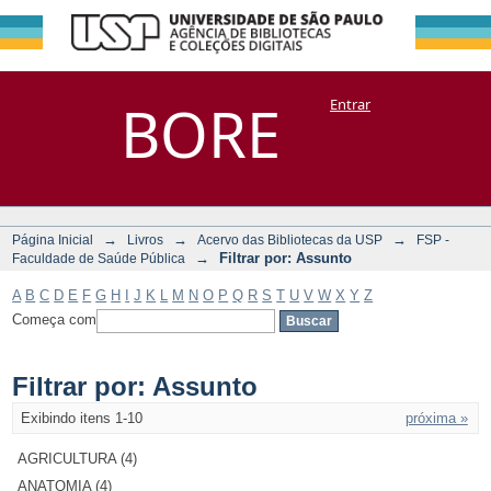
Filtrar por:
Repositório
BORE
Entrar
DSpace/Manakin + Corisco
Assunto
→
→
→
Página Inicial
Livros
Acervo das Bibliotecas da USP
FSP -
→
Filtrar por: Assunto
Faculdade de Saúde Pública
A
B
C
D
E
F
G
H
I
J
K
L
M
N
O
P
Q
R
S
T
U
V
W
X
Y
Z
Começa com
Filtrar por: Assunto
Exibindo itens 1-10
próxima »
AGRICULTURA (4)
ANATOMIA (4)