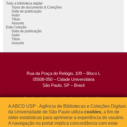
Todo a biblioteca digital
Tipos de documento & Coleções
Data de publicação
Autor
Título
Assunto
Esta Coleção
Data de publicação
Autor
Título
Assunto
Rua da Praça do Relógio, 109 – Bloco L
05508-050 – Cidade Universitária
São Paulo, SP – Brasil
Tel: (0xx11) 3091-4195 / (0xx11) 3091-1541
Fax: (0xx11) 3091-1567
A ABCD USP - Agência de Bibliotecas e Coleções Digitais
E-mail:
atendimento@abcd.usp.br
da Universidade de São Paulo utiliza
cookies
, a fim de
obter estatísticas para aprimorar a experiência do usuário.
A navegação no portal implica concordância com esse